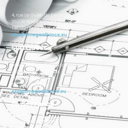
4, rue Le Guen de Kérangal
35208 RENNES CEDEX 2
Tél.: 02 99 85 90 10
oba@omegaalliance.eu
Sud Ouest
Résidence Les Ambassadeurs
1, allée des Nymphéas
31240 L’UNION
Tél : 05 61 41 17 18
oso@omegaalliance.eu
Ile de France
1D, rue de Charaintru
91360 EPINAY SUR ORGE