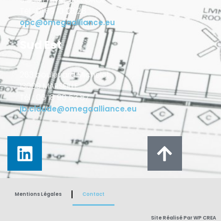
Tél : 01 69 10 28 28
opc@omegaalliance.eu
Sud Est
263 boulevard Michelet
13009 MARSEILLE
Tél : 06 18 90 53 87
jb.claude@omegaalliance.eu
Mentions Légales
Contact
Site Réalisé Par WP CREA